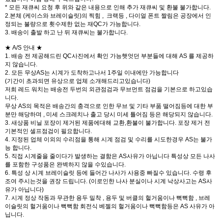
* 모든 재큐씨 요청 후 위와 같은 내용으로 인해 추가 재큐씨 및 환불 불가합니다.
2.본체 (케이스와 브레이슬릿)의 찍힘 , 크랙등 , 다이얼 폰트 짤림은 공장에서 인
정되는 불량으로 횟수제한 없는 재QC가 가능합니다.
3. 배송이 출발 하고 난 뒤 재큐씨는 불가합니다.
★ A/S 안내 ★
1. 배송 전 제공해드린 QC사진에서 확인 가능햇엇던 부분들에 대해 AS 를 제공하
지 않습니다.
2. 모든 무상AS는 시계가 도착하고나서 1주일 이내에만 가능합니다
(기간이 초과되면 유상으로 업체 소개해드리고있습니다)
저희 레드 워치는 배송전 두번의 외관점검과 무브먼트 점검을 기본으로 하고있습
니다.
무상 AS의 목적은 배송간의 충격으로 인한 무브 및 기타 부품 떨어짐등에 대한 부
분만 해당하며 , 미세 스크레치나 출고 당시 미세 틀어짐 등은 해당되지 않습니다.
3. 새상품 비닐 포장이 제거된 제품에대해 교환,환불이 불가합니다. 포장 제거 전
기본적인 셀프점검이 필요합니다.
4. 지정된 업체 이외의 수리점을 통해 시계 점검 및 수리를 시도한경우 AS는 불가
능 합니다.
5. 직접 시계줄을 줄이다가 발생하는 결함은 AS사유가 아닙니다 특성상 모든 나사
를 포함한 구성품은 완벽하지 않을 수있습니다.
6. 특성 상 시계 브레이슬릿 등에 들어간 나사가 사용중 빠질수 있습니다. 수령 후
조여 주시는것을 권장 드립니다. (이로인한 나사 분실이나 시계 낙상사고는 AS사
유가 아닙니다)
7. 시계 정상 작동과 무관한 용두 밀착 , 용두 및 버클의 헐거움이나 뻑뻑함 , 브레
이슬릿의 헐거움이나 뻑뻑함 회전식 베젤의 헐거움이나 뻑뻑함등은 AS 사유가 아
닙니다.