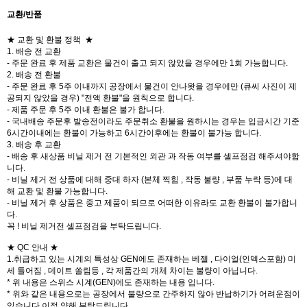
교환/반품
★ 교환 및 환불 정책 ★
1. 배송 전 교환
- 주문 완료 후 제품 교환은 물건이 출고 되지 않았을 경우에만 1회 가능합니다.
2. 배송 전 환불
- 주문 완료 후 5주 이내까지 공장에서 물건이 안나왓을 경우에만 (큐씨 사진이 제
공되지 않았을 경우) "전액 환불"을 원칙으로 합니다.
- 제품 주문 후 5주 이내 환불은 불가 합니다.
- 국내배송 주문후 발송전이라도 주문취소 환불을 원하시는 경우는 입금시간 기준
6시간이내에는 환불이 가능하고 6시간이후에는 환불이 불가능 합니다.
3. 배송 후 교환
- 배송 후 새상품 비닐 제거 전 기본적인 외관 과 작동 여부를 셀프점검 해주셔야합
니다.
- 비닐 제거 전 상품에 대해 중대 하자 (본체 찍힘 , 작동 불량 , 부품 누락 등)에 대
해 교환 및 환불 가능합니다.
- 비닐 제거 후 상품은 중고 제품이 되므로 어떠한 이유라도 교환 환불이 불가합니
다.
꼭 ! 비닐 제거전 셀프점검을 부탁드립니다.
★ QC 안내 ★
1.취급하고 있는 시계의 특성상 GEN에도 존재하는 베젤 , 다이얼(인덱스포함) 미
세 틀어짐 , 데이트 쏠림등 , 각 제품간의 개체 차이는 불량이 아닙니다.
* 위 내용은 스위스 시계(GEN)에도 존재하는 내용 입니다.
* 위와 같은 내용으로는 공장에서 불량으로 간주하지 않아 반납하기가 어려운점이
있습니다 이점 양해 부탁드립니다.