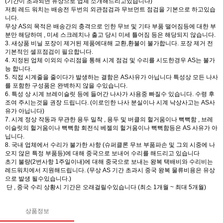
(기간이 초과되면 유상으로 업체 소개해드리고있습니다)
저희 레드 워치는 배송전 두번의 외관점검과 무브먼트 점검을 기본으로 하고있습
니다.
무상 AS의 목적은 배송간의 충격으로 인한 무브 및 기타 부품 떨어짐등에 대한 부
분만 해당하며 , 미세 스크레치나 출고 당시 미세 틀어짐 등은 해당되지 않습니다.
3. 새상품 비닐 포장이 제거된 제품에대해 교환,환불이 불가합니다. 포장 제거 전
기본적인 셀프점검이 필요합니다.
4. 지정된 업체 이외의 수리점을 통해 시계 점검 및 수리를 시도한경우 AS는 불가
능 합니다.
5. 직접 시계줄을 줄이다가 발생하는 결함은 AS사유가 아닙니다 특성상 모든 나사
를 포함한 구성품은 완벽하지 않을 수있습니다.
6. 특성 상 시계 브레이슬릿 등에 들어간 나사가 사용중 빠질수 있습니다. 수령 후
조여 주시는것을 권장 드립니다. (이로인한 나사 분실이나 시계 낙상사고는 AS사
유가 아닙니다)
7. 시계 정상 작동과 무관한 용두 밀착 , 용두 및 버클의 헐거움이나 뻑뻑함 , 브레
이슬릿의 헐거움이나 뻑뻑함 회전식 베젤의 헐거움이나 뻑뻑함등은 AS 사유가 아
닙니다.
8. 국내 업체에서 수리가 불가한 사항 (슈퍼클론 무브 부품파손 및 그외 시중에 나
오지 않은 특정 부품등)에 대해 중국으로 보내어 수리를 해드리고 있습니다
초기 불량(2번사항 1주일이내)에 대해 중국으로 보내는 왕복 택배비와 수리비는
레드워치에서 지원해드립니다. (무상 AS 기간 초과시 중국 왕복 물류비용은 유상
으로 발생 될수있습니다.)
단 , 중국 수리 상황시 기간은 오래걸릴수있습니다 (최소 1개월 ~ 최대 5개월)
상품정보