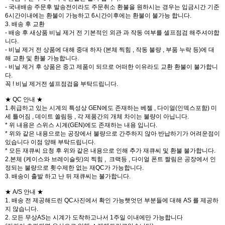
- 국내배송 주문후 발송전이라도 주문취소 환불을 원하시는 경우는 입금시간 기준
6시간이내에는 환불이 가능하고 6시간이후에는 환불이 불가능 합니다.
3. 배송 후 교환
- 배송 후 새상품 비닐 제거 전 기본적인 외관 과 작동 여부를 셀프점검 해주셔야합
니다.
- 비닐 제거 전 상품에 대해 중대 하자 (본체 찍힘 , 작동 불량 , 부품 누락 등)에 대
해 교환 및 환불 가능합니다.
- 비닐 제거 후 상품은 중고 제품이 되므로 어떠한 이유라도 교환 환불이 불가합니
다.
꼭 ! 비닐 제거전 셀프점검을 부탁드립니다.
★ QC 안내 ★
1.취급하고 있는 시계의 특성상 GEN에도 존재하는 베젤 , 다이얼(인덱스포함) 미
세 틀어짐 , 데이트 쏠림등 , 각 제품간의 개체 차이는 불량이 아닙니다.
* 위 내용은 스위스 시계(GEN)에도 존재하는 내용 입니다.
* 위와 같은 내용으로는 공장에서 불량으로 간주하지 않아 반납하기가 어려운점이
있습니다 이점 양해 부탁드립니다.
* 모든 재큐씨 요청 후 위와 같은 내용으로 인해 추가 재큐씨 및 환불 불가합니다.
2.본체 (케이스와 브레이슬릿)의 찍힘 , 크랙등 , 다이얼 폰트 짤림은 공장에서 인
정되는 불량으로 횟수제한 없는 재QC가 가능합니다.
3. 배송이 출발 하고 난 뒤 재큐씨는 불가합니다.
★ A/S 안내 ★
1. 배송 전 제공해드린 QC사진에서 확인 가능햇엇던 부분들에 대해 AS 를 제공하
지 않습니다.
2. 모든 무상AS는 시계가 도착하고나서 1주일 이내에만 가능합니다