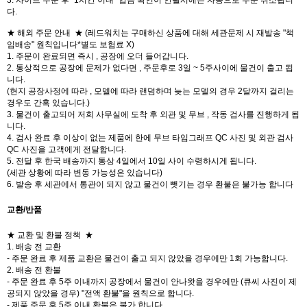
3. 사이트 주문 후 "1시간 이내" 입금 확인이 안될시에는 자동으로 주문 취소됩니
다.
★ 해외 주문 안내 ★ (레드워치는 구매하신 상품에 대해 세관문제 시 재발송 "책
임배송" 원칙입니다*별도 보험료 X)
1. 주문이 완료되면 즉시 , 공장에 오더 들어갑니다.
2. 통상적으로 공장에 문제가 없다면 , 주문후로 3일 ~ 5주사이에 물건이 출고 됩
니다.
(현지 공장사정에 따라 , 모델에 따라 랜덤하며 늦는 모델의 경우 2달까지 걸리는
경우도 간혹 있습니다.)
3. 물건이 출고되어 저희 사무실에 도착 후 외관 및 무브 , 작동 검사를 진행하게 됩
니다.
4. 검사 완료 후 이상이 없는 제품에 한에 무브 타임그래프 QC 사진 및 외관 검사
QC 사진을 고객에게 전달합니다.
5. 전달 후 한국 배송까지 통상 4일에서 10일 사이 수령하시게 됩니다.
(세관 상황에 따라 변동 가능성은 있습니다)
6. 발송 후 세관에서 통관이 되지 않고 물건이 뺏기는 경우 환불은 불가능 합니다
교환/반품
★ 교환 및 환불 정책 ★
1. 배송 전 교환
- 주문 완료 후 제품 교환은 물건이 출고 되지 않았을 경우에만 1회 가능합니다.
2. 배송 전 환불
- 주문 완료 후 5주 이내까지 공장에서 물건이 안나왓을 경우에만 (큐씨 사진이 제
공되지 않았을 경우) "전액 환불"을 원칙으로 합니다.
- 제품 주문 후 5주 이내 환불은 불가 합니다.