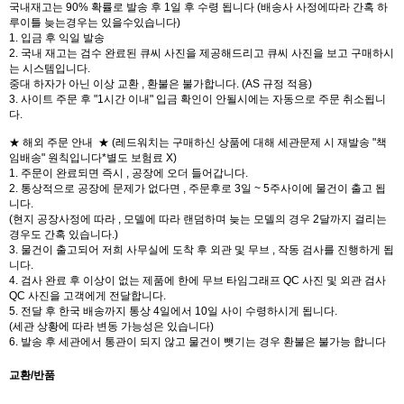
국내재고는 90% 확률로 발송 후 1일 후 수령 됩니다 (배송사 사정에따라 간혹 하
루이틀 늦는경우는 있을수있습니다)
1. 입금 후 익일 발송
2. 국내 재고는 검수 완료된 큐씨 사진을 제공해드리고 큐씨 사진을 보고 구매하시
는 시스템입니다.
중대 하자가 아닌 이상 교환 , 환불은 불가합니다. (AS 규정 적용)
3. 사이트 주문 후 "1시간 이내" 입금 확인이 안될시에는 자동으로 주문 취소됩니
다.
★ 해외 주문 안내 ★ (레드워치는 구매하신 상품에 대해 세관문제 시 재발송 "책
임배송" 원칙입니다*별도 보험료 X)
1. 주문이 완료되면 즉시 , 공장에 오더 들어갑니다.
2. 통상적으로 공장에 문제가 없다면 , 주문후로 3일 ~ 5주사이에 물건이 출고 됩
니다.
(현지 공장사정에 따라 , 모델에 따라 랜덤하며 늦는 모델의 경우 2달까지 걸리는
경우도 간혹 있습니다.)
3. 물건이 출고되어 저희 사무실에 도착 후 외관 및 무브 , 작동 검사를 진행하게 됩
니다.
4. 검사 완료 후 이상이 없는 제품에 한에 무브 타임그래프 QC 사진 및 외관 검사
QC 사진을 고객에게 전달합니다.
5. 전달 후 한국 배송까지 통상 4일에서 10일 사이 수령하시게 됩니다.
(세관 상황에 따라 변동 가능성은 있습니다)
6. 발송 후 세관에서 통관이 되지 않고 물건이 뺏기는 경우 환불은 불가능 합니다
교환/반품