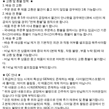
★ 교환 및 환불 정책 ★
1. 배송 전 교환
- 주문 완료 후 제품 교환은 물건이 출고 되지 않았을 경우에만 1회 가능합니다.
2. 배송 전 환불
- 주문 완료 후 5주 이내까지 공장에서 물건이 안나왓을 경우에만 (큐씨 사진이 제
공되지 않았을 경우) "전액 환불"을 원칙으로 합니다.
- 제품 주문 후 5주 이내 환불은 불가 합니다.
- 국내배송 주문후 발송전이라도 주문취소 환불을 원하시는 경우는 입금시간 기준
6시간이내에는 환불이 가능하고 6시간이후에는 환불이 불가능 합니다.
3. 배송 후 교환
- 배송 후 새상품 비닐 제거 전 기본적인 외관 과 작동 여부를 셀프점검 해주셔야합
니다.
- 비닐 제거 전 상품에 대해 중대 하자 (본체 찍힘 , 작동 불량 , 부품 누락 등)에 대
해 교환 및 환불 가능합니다.
- 비닐 제거 후 상품은 중고 제품이 되므로 어떠한 이유라도 교환 환불이 불가합니
다.
꼭 ! 비닐 제거전 셀프점검을 부탁드립니다.
★ QC 안내 ★
1.취급하고 있는 시계의 특성상 GEN에도 존재하는 베젤 , 다이얼(인덱스포함) 미
세 틀어짐 , 데이트 쏠림등 , 각 제품간의 개체 차이는 불량이 아닙니다.
* 위 내용은 스위스 시계(GEN)에도 존재하는 내용 입니다.
* 위와 같은 내용으로는 공장에서 불량으로 간주하지 않아 반납하기가 어려운점이
있습니다 이점 양해 부탁드립니다.
* 모든 재큐씨 요청 후 위와 같은 내용으로 인해 추가 재큐씨 및 환불 불가합니다.
2.본체 (케이스와 브레이슬릿)의 찍힘 , 크랙등 , 다이얼 폰트 짤림은 공장에서 인
정되는 불량으로 횟수제한 없는 재QC가 가능합니다.