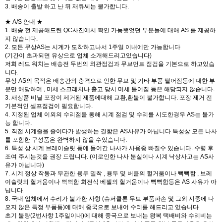
3. 배송이 출발 하고 난 뒤 재큐씨는 불가합니다.
★ A/S 안내 ★
1. 배송 전 제공해드린 QC사진에서 확인 가능햇엇던 부분들에 대해 AS 를 제공하
지 않습니다.
2. 모든 무상AS는 시계가 도착하고나서 1주일 이내에만 가능합니다
(기간이 초과되면 유상으로 업체 소개해드리고있습니다)
저희 레드 워치는 배송전 두번의 외관점검과 무브먼트 점검을 기본으로 하고있습
니다.
무상 AS의 목적은 배송간의 충격으로 인한 무브 및 기타 부품 떨어짐등에 대한 부
분만 해당하며 , 미세 스크레치나 출고 당시 미세 틀어짐 등은 해당되지 않습니다.
3. 새상품 비닐 포장이 제거된 제품에대해 교환,환불이 불가합니다. 포장 제거 전
기본적인 셀프점검이 필요합니다.
4. 지정된 업체 이외의 수리점을 통해 시계 점검 및 수리를 시도한경우 AS는 불가
능 합니다.
5. 직접 시계줄을 줄이다가 발생하는 결함은 AS사유가 아닙니다 특성상 모든 나사
를 포함한 구성품은 완벽하지 않을 수있습니다.
6. 특성 상 시계 브레이슬릿 등에 들어간 나사가 사용중 빠질수 있습니다. 수령 후
조여 주시는것을 권장 드립니다. (이로인한 나사 분실이나 시계 낙상사고는 AS사
유가 아닙니다)
7. 시계 정상 작동과 무관한 용두 밀착 , 용두 및 버클의 헐거움이나 뻑뻑함 , 브레
이슬릿의 헐거움이나 뻑뻑함 회전식 베젤의 헐거움이나 뻑뻑함등은 AS 사유가 아
닙니다.
8. 국내 업체에서 수리가 불가한 사항 (슈퍼클론 무브 부품파손 및 그외 시중에 나
오지 않은 특정 부품등)에 대해 중국으로 보내어 수리를 해드리고 있습니다
초기 불량(2번사항 1주일이내)에 대해 중국으로 보내는 왕복 택배비와 수리비는