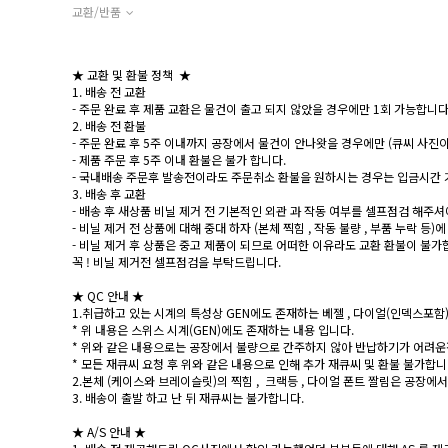
교환/반품
★ 교환 및 환불 정책 ★
1. 배송 전 교환
- 주문 완료 후 제품 교환은 물건이 출고 되지 않았을 경우에만 1회 가능합니다
2. 배송 전 환불
- 주문 완료 후 5주 이내까지 공장에서 물건이 안나왓을 경우에만 (큐씨 사진이
- 제품 주문 후 5주 이내 환불은 불가 합니다.
- 국내배송 주문후 발송전이라도 주문취소 환불을 원하시는 경우는 입금시간 
3. 배송 후 교환
- 배송 후 새상품 비닐 제거 전 기본적인 외관 과 작동 여부를 셀프점검 해주
- 비닐 제거 전 상품에 대해 중대 하자 (본체 찍힘 , 작동 불량 , 부품 누락 등)
- 비닐 제거 후 상품은 중고 제품이 되므로 어떠한 이유라도 교환 환불이 불가
꼭 ! 비닐 제거전 셀프점검을 부탁드립니다.
★ QC 안내 ★
1.취급하고 있는 시계의 특성상 GEN에도 존재하는 베젤 , 다이얼(인덱스포함)
* 위 내용은 스위스 시계(GEN)에도 존재하는 내용 입니다.
* 위와 같은 내용으로는 공장에서 불량으로 간주하지 않아 반납하기가 어려운
* 모든 재큐씨 요청 후 위와 같은 내용으로 인해 추가 재큐씨 및 환불 불가합니
2.본체 (케이스와 브레이슬릿)의 찍힘 , 크랙등 , 다이얼 폰트 짤림은 공장
3. 배송이 출발 하고 난 뒤 재큐씨는 불가합니다.
★ A/S 안내 ★