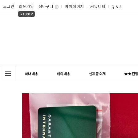
로그인
회원가입
장바구니
마이페이지
커뮤니티
Q & A
0
+1000 P
국내배송
해외배송
신제품소개
★★진행