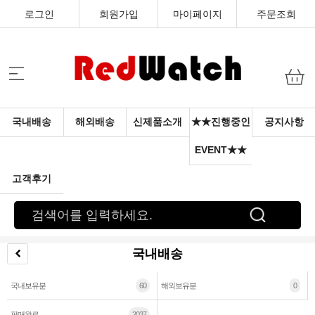
로그인
회원가입
마이페이지
주문조회
국내배송
해외배송
신제품소개
★★진행중인
공지사항
EVENT★★
고객후기
국내배송
국내보유분
60
해외보유분
0
판매완료
2037